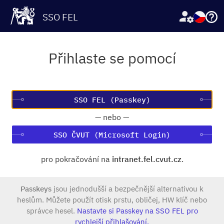
SSO FEL
Přihlaste se pomocí
—
nebo
—
SSO ČVUT (Microsoft Login)
pro pokračování na
intranet.fel.cvut.cz
.
Passkeys
jsou jednodušší a bezpečnější alternativou k
heslům. Můžete použít otisk prstu, obličej, HW klíč nebo
správce hesel.
Nastavte si Passkey na SSO FEL pro
rychlejší přihlašování.