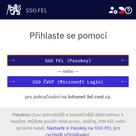
SSO FEL
Přihlaste se pomocí
—
nebo
—
SSO ČVUT (Microsoft Login)
pro pokračování na
intranet.fel.cvut.cz
.
Passkeys
jsou jednodušší a bezpečnější alternativou k
heslům. Můžete použít otisk prstu, obličej, HW klíč nebo
správce hesel.
Nastavte si Passkey na SSO FEL pro
rychlejší přihlašování.