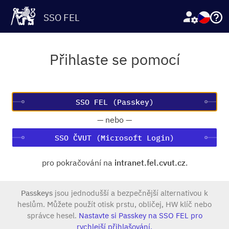
SSO FEL
Přihlaste se pomocí
—
nebo
—
SSO ČVUT (Microsoft Login)
pro pokračování na
intranet.fel.cvut.cz
.
Passkeys
jsou jednodušší a bezpečnější alternativou k
heslům. Můžete použít otisk prstu, obličej, HW klíč nebo
správce hesel.
Nastavte si Passkey na SSO FEL pro
rychlejší přihlašování.