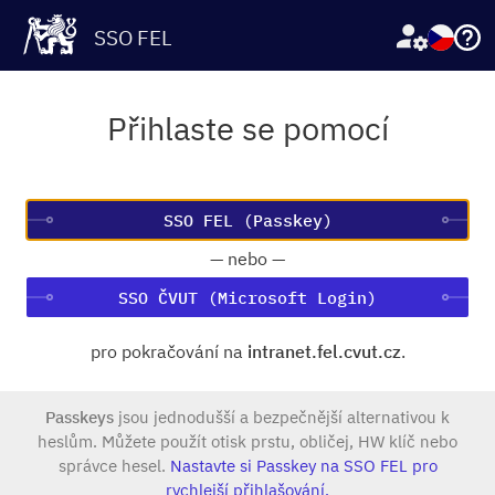
SSO FEL
Přihlaste se pomocí
—
nebo
—
SSO ČVUT (Microsoft Login)
pro pokračování na
intranet.fel.cvut.cz
.
Passkeys
jsou jednodušší a bezpečnější alternativou k
heslům. Můžete použít otisk prstu, obličej, HW klíč nebo
správce hesel.
Nastavte si Passkey na SSO FEL pro
rychlejší přihlašování.