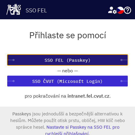
SSO FEL
Přihlaste se pomocí
—
nebo
—
SSO ČVUT (Microsoft Login)
pro pokračování na
intranet.fel.cvut.cz
.
Passkeys
jsou jednodušší a bezpečnější alternativou k
heslům. Můžete použít otisk prstu, obličej, HW klíč nebo
správce hesel.
Nastavte si Passkey na SSO FEL pro
rychlejší přihlašování.