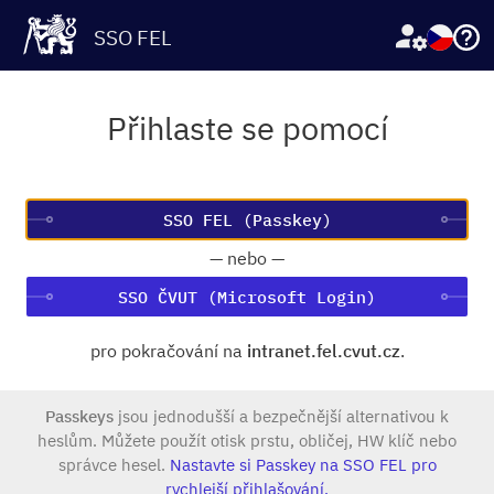
SSO FEL
Přihlaste se pomocí
—
nebo
—
SSO ČVUT (Microsoft Login)
pro pokračování na
intranet.fel.cvut.cz
.
Passkeys
jsou jednodušší a bezpečnější alternativou k
heslům. Můžete použít otisk prstu, obličej, HW klíč nebo
správce hesel.
Nastavte si Passkey na SSO FEL pro
rychlejší přihlašování.