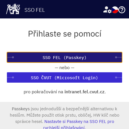
SSO FEL
Přihlaste se pomocí
—
nebo
—
SSO ČVUT (Microsoft Login)
pro pokračování na
intranet.fel.cvut.cz
.
Passkeys
jsou jednodušší a bezpečnější alternativou k
heslům. Můžete použít otisk prstu, obličej, HW klíč nebo
správce hesel.
Nastavte si Passkey na SSO FEL pro
rychlejší přihlašování.