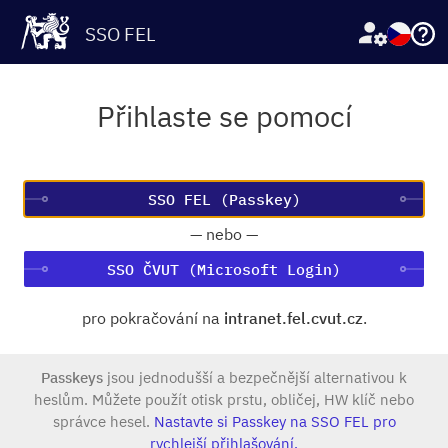
SSO FEL
Přihlaste se pomocí
—
nebo
—
SSO ČVUT (Microsoft Login)
pro pokračování na
intranet.fel.cvut.cz
.
Passkeys
jsou jednodušší a bezpečnější alternativou k
heslům. Můžete použít otisk prstu, obličej, HW klíč nebo
správce hesel.
Nastavte si Passkey na SSO FEL pro
rychlejší přihlašování.