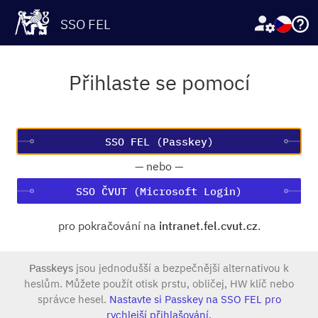
SSO FEL
Přihlaste se pomocí
—
nebo
—
SSO ČVUT (Microsoft Login)
pro pokračování na
intranet.fel.cvut.cz
.
Passkeys
jsou jednodušší a bezpečnější alternativou k
heslům. Můžete použít otisk prstu, obličej, HW klíč nebo
správce hesel.
Nastavte si Passkey na SSO FEL pro
rychlejší přihlašování.