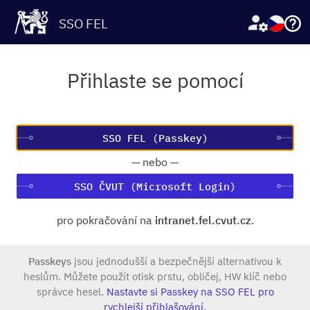
SSO FEL
Přihlaste se pomocí
—
nebo
—
SSO ČVUT (Microsoft Login)
pro pokračování na
intranet.fel.cvut.cz
.
Passkeys
jsou jednodušší a bezpečnější alternativou k
heslům. Můžete použít otisk prstu, obličej, HW klíč nebo
správce hesel.
Nastavte si Passkey na SSO FEL pro
rychlejší přihlašování.