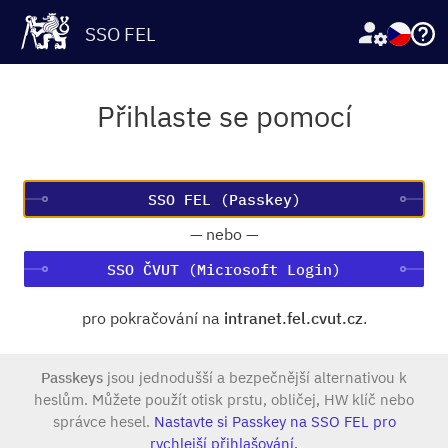
SSO FEL
Přihlaste se pomocí
—
nebo
—
SSO ČVUT (Microsoft Login)
pro pokračování na
intranet.fel.cvut.cz
.
Passkeys
jsou jednodušší a bezpečnější alternativou k
heslům. Můžete použít otisk prstu, obličej, HW klíč nebo
správce hesel.
Nastavte si Passkey na SSO FEL pro
rychlejší přihlašování.