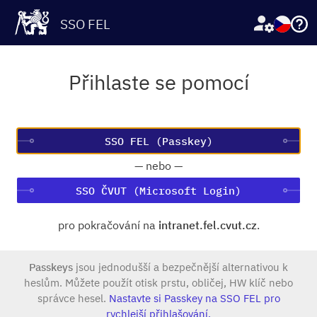
SSO FEL
Přihlaste se pomocí
—
nebo
—
SSO ČVUT (Microsoft Login)
pro pokračování na
intranet.fel.cvut.cz
.
Passkeys
jsou jednodušší a bezpečnější alternativou k
heslům. Můžete použít otisk prstu, obličej, HW klíč nebo
správce hesel.
Nastavte si Passkey na SSO FEL pro
rychlejší přihlašování.