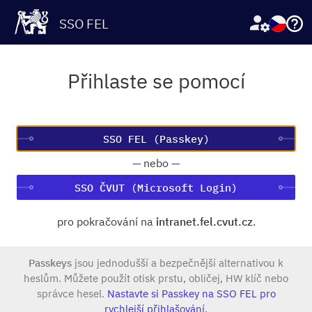
SSO FEL
Přihlaste se pomocí
—
nebo
—
SSO ČVUT (Microsoft Login)
pro pokračování na
intranet.fel.cvut.cz
.
Passkeys
jsou jednodušší a bezpečnější alternativou k
heslům. Můžete použít otisk prstu, obličej, HW klíč nebo
správce hesel.
Nastavte si Passkey na SSO FEL pro
rychlejší přihlašování.