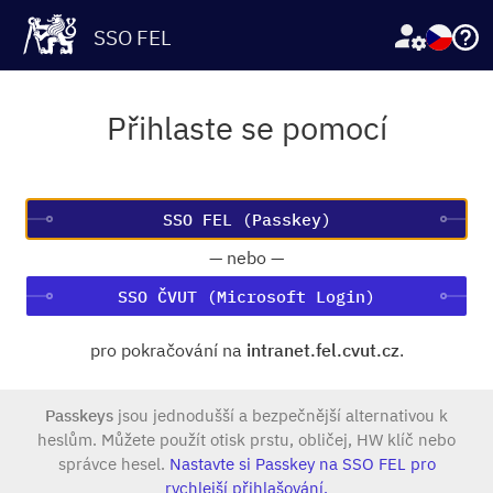
SSO FEL
Přihlaste se pomocí
—
nebo
—
SSO ČVUT (Microsoft Login)
pro pokračování na
intranet.fel.cvut.cz
.
Passkeys
jsou jednodušší a bezpečnější alternativou k
heslům. Můžete použít otisk prstu, obličej, HW klíč nebo
správce hesel.
Nastavte si Passkey na SSO FEL pro
rychlejší přihlašování.