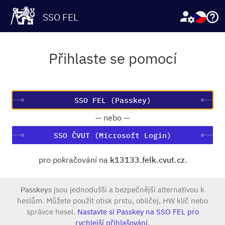
SSO FEL
Přihlaste se pomocí
—
nebo
—
SSO ČVUT (Microsoft Login)
pro pokračování na
k13133.felk.cvut.cz
.
Passkeys
jsou jednodušší a bezpečnější alternativou k
heslům. Můžete použít otisk prstu, obličej, HW klíč nebo
správce hesel.
Nastavte si Passkey na SSO FEL pro
rychlejší přihlašování.