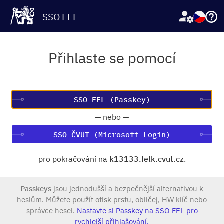
SSO FEL
Přihlaste se pomocí
—
nebo
—
SSO ČVUT (Microsoft Login)
pro pokračování na
k13133.felk.cvut.cz
.
Passkeys
jsou jednodušší a bezpečnější alternativou k
heslům. Můžete použít otisk prstu, obličej, HW klíč nebo
správce hesel.
Nastavte si Passkey na SSO FEL pro
rychlejší přihlašování.